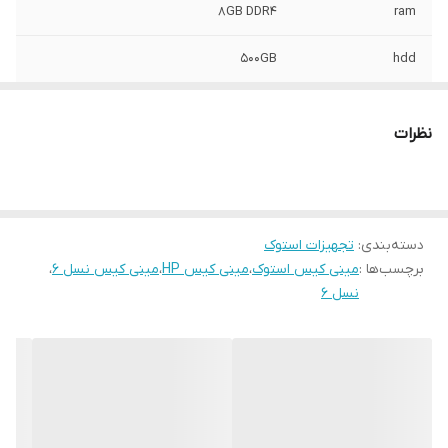
8GB DDR4
ram
500GB
hdd
Intel HD Graphics 630
vga
نظرات
دسته‌بندی
:
تجهیزات استوک
برچسب‌ها :
مینی کیس استوک
،
مینی کیس HP
،
مینی کیس نسل 6
،
نسل 6