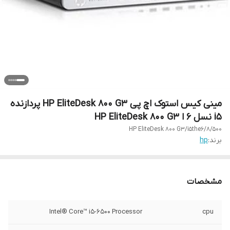
مینی کیس استوک اچ پی HP EliteDesk 800 G3 پردازنده
i5 نسل 6 ا HP EliteDesk 800 G3
HP EliteDesk 800 G3/i5the6/8/500
برند:
hp
مشخصات
Intel® Core™ i5-6500 Processor
cpu