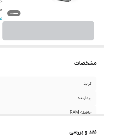
حا
حا
نما
ن
کی
شا
پش
پر
س
مشخصات
گرید
پردازنده
حافظه RAM
حافظه داخلی
نقد و بررسی