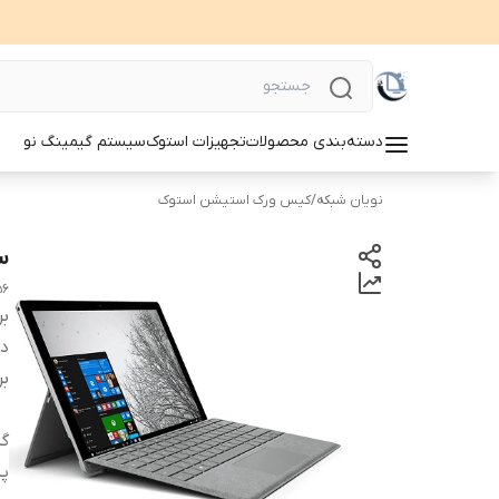
دسته‌بندی محصولات
تجهیزات استوک
سیستم گیمینگ نو
نویان شبکه
/
کیس ورک استیشن استوک
سر
56
بر
دس
بر
گر
پر