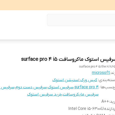
فیس استوک ماکروسافت surface pro 4 i5
surface pro 4 i5 the 6/8/2
ند:
microsoft
ته‌بندی
:
کیس ورک استیشن استوک
چسب‌ها :
surface pro 4
،
سرفیس استوک
،
سرفیس دست دوم
،
سرفیس ار
سرفیس مایکروسافت
،
خرید سرفیس استوک
ید
:
++A
دازنده
:
Intel Core i5-6300U