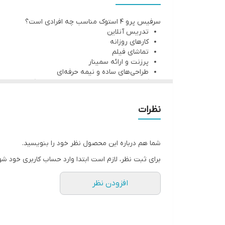
نمایشگر (Display)
سرفیس پرو ۴ استوک مناسب چه افرادی است؟
تدریس آنلاین
کیبورد
کارهای روزانه
تماشای فیلم
شارژر اورجینال
پرزنت و ارائه سمینار
طراحی‌های ساده و نیمه حرفه‌ای
کسانی که مدام با خود لپ تاپ حمل می‌کنند.
پشتیبانی از کارت حافظه
مشخصات ظاهری دستگاه
پردازش گرافیکی
نظرات
از قلم نیز پشتیبانی می‌کند. اگر شما هم جز کسانی هستید
درگاه‌ها و راه‌های ارتباطی
سیستم عامل
وبکم قدرتی معادل ۵ مگا پیکسل دارد. همچنین دوربین اصلی یا پشتی نیز ۵ مگا پیکسل قدرت دارد.
شما هم درباره این محصول نظر خود را بنویسید.
برای ثبت نظر، لازم است ابتدا وارد حساب کاربری خود شو
افزودن نظر