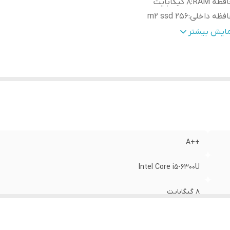
فظه RAM
:
8 گیگابایت
فظه داخلی
:
256 m2 ssd
یشگر (Display)
:
١٢.٣ اینچ، لمسی – 2K
مایش بیشتر
بورد
:
دارد
رژر اورجینال
:
دارد
تیبانی از کارت حافظه
:
دارد
دازش گرافیکی
:
Intel HD
یستم عامل
:
windows 10 /11
++A
Intel Core i5-6300U
8 گیگابایت
256 m2 ssd