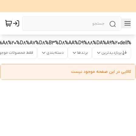
%D9%84%D9%BE%20%D8%AA%D8%A7%D8%A8%20%D8%A7%D8%B3%D8%AA%D9%88%DA%A9%20dell
پربازدیدترین
برندها
دسته‌بندی
فقط محصولات موجو
کالایی در این صفحه موجود نیست