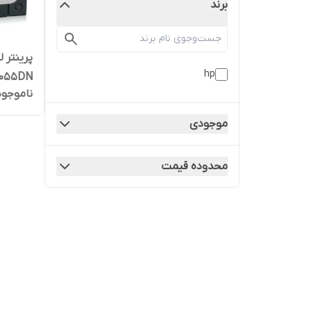
برند
hp
P2055DN ا
ناموجود
موجودی
محدوده قیمت