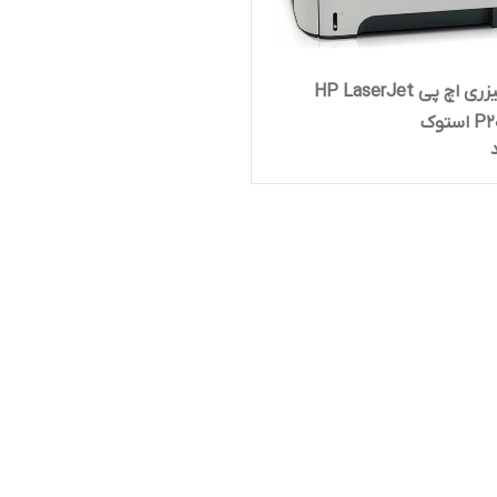
پرینتر لیزری اچ پی HP LaserJet
ستوک