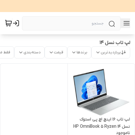
لپ تاب نسل 14
پربازدیدترین
برندها
قیمت
دسته‌بندی
فقط م
لپ تاب 16 اینچ اچ پی استوک
نسل 14 HP OmniBook 5 Ryzen
ناموجود
7 ai 350/Ram16/Ssd512/ NPU