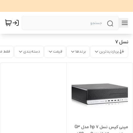
نسل 7
پربازدیدترین
برندها
قیمت
دسته‌بندی
فقط م
مینی کیس نسل 7 hp مدل G3