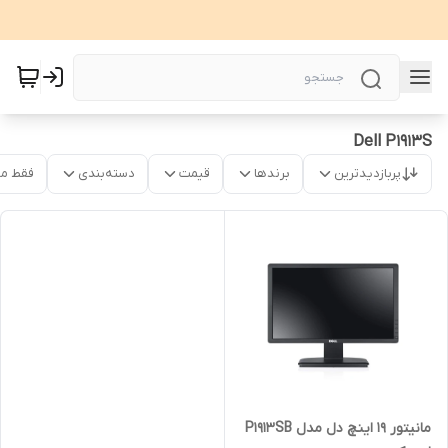
Dell P1913S
پربازدیدترین
برندها
قیمت
دسته‌بندی
فقط م
مانیتور 19 اینچ دل مدل P1913SB